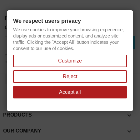
Получите наши последние новости и
We respect users privacy
специальные предложения
We use cookies to improve your browsing experience,
display ads or customized content, and analyze site
traffic. Clicking the "Accept All" button indicates your
consent to our use of cookies.
You may unsubscribe at any moment. For that purpose, please find our
Customize
contact info in the legal notice.
Reject
Facebook
Accept all

PRODUCTS

OUR COMPANY