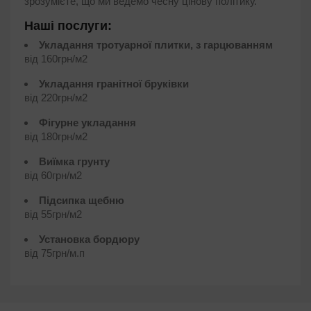
зрозумієте, що ми ведемо чесну цінову політику.
Наші послуги:
Укладання тротуарної плитки, з гарцюванням
від 160грн/м2
Укладання гранітної бруківки
від 220грн/м2
Фігурне укладання
від 180грн/м2
Виїмка грунту
від 60грн/м2
Підсипка щебню
від 55грн/м2
Установка бордюру
від 75грн/м.п