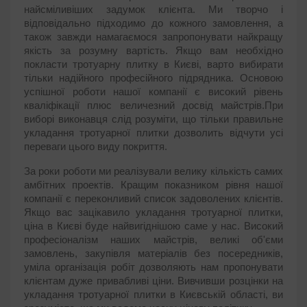
найсміливіших задумок клієнта. Ми творчо і
відповідально підходимо до кожного замовлення, а
також завжди намагаємося запропонувати найкращу
якість за розумну вартість. Якщо вам необхідно
покласти тротуарну плитку в Києві, варто вибирати
тільки надійного професійного підрядника. Основою
успішної роботи нашої компанії є високий рівень
кваліфікації плюс величезний досвід майстрів.При
виборі виконавця слід розуміти, що тільки правильне
укладання тротуарної плитки дозволить відчути усі
переваги цього виду покриття.
За роки роботи ми реалізували велику кількість самих
амбітних проектів. Кращим показником рівня нашої
компанії є переконливий список задоволених клієнтів.
Якщо вас зацікавило укладання тротуарної плитки,
ціна в Києві буде найвигіднішою саме у нас. Високий
професіоналізм наших майстрів, великі об'єми
замовлень, закупівля матеріалів без посередників,
уміла організація робіт дозволяють нам пропонувати
клієнтам дуже привабливі ціни. Вивчивши розцінки на
укладання тротуарної плитки в Києвській області, ви