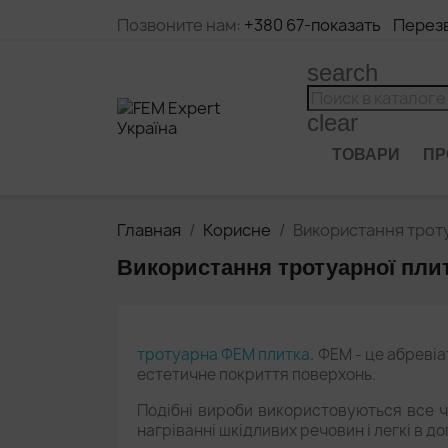
Позвоните нам:
+380 67
Перез
search
clear
ТОВАРИ
ПР
Главная
Корисне
Використання трот
Використання тротуарної пли
тротуарна ФЕМ плитка
. ФЕМ - це абреві
естетичне покриття поверхонь.
Подібні вироби використовуються все ча
нагріванні шкідливих речовин і легкі в до