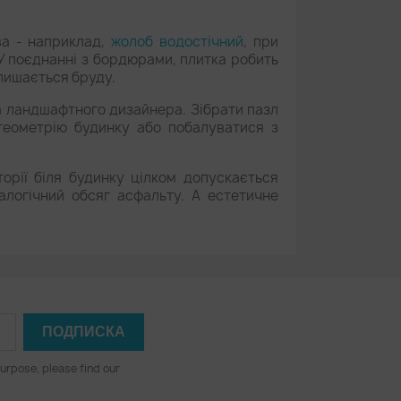
ва - наприклад,
жолоб водостічний
, при
У поєднанні з бордюрами, плитка робить
алишається бруду.
та ландшафтного дизайнера. Зібрати пазл
 геометрію будинку або побалуватися з
орії біля будинку цілком допускається
алогічний обсяг асфальту. А естетичне
urpose, please find our