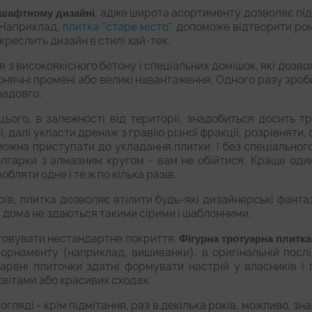
, адже широта асортименту дозволяє піді
дшафтному дизайні
 Наприклад,
плитка "старе місто"
допоможе відтворити ром
креслить дизайн в стилі хай-тек.
 з високоякісного бетону і спеціальних домішок, які дозв
і сонячні промені або великі навантаження. Одного разу зр
надовго.
 цього, в залежності від території, знадобиться досить 
і, далі укласти дренаж з гравію різної фракції, розрівняти
 можна приступати до укладання плитки. І без спеціальног
лгарки з алмазним кругом - вам не обійтися. Краще один
бляти одне і те ж по кілька разів.
в, плитка дозволяє втілити будь-які дизайнерські фантазі
 дома не здаються такими сірими і шаблонними.
товувати нестандартне покриття.
Фігурна тротуарна плитка 
 орнаменту (наприклад, вишиванки), в оригінальній послі
барвні плиточки здатні формувати настрій у власників і
квітами або красивих сходах.
огляді - крім підмітання, раз в декілька років, можливо, зн