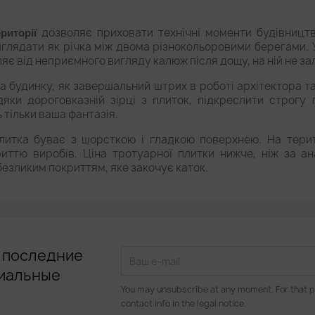
дозволяє приховати технічні моменти будівницт
риторії
иглядати як річка між двома різнокольоровими берегами. 
яє від неприємного вигляду калюж після дощу, на ній не з
тва будинку, як завершальний штрих в роботі архітектора 
дяки дороговказній зірці з плиток, підкреслити строгу
тільки ваша фантазія.
плитка буває з шорсткою і гладкою поверхнею. На терит
иттю виробів. Ціна тротуарної плитки нижче, ніж за ан
езликим покриттям, яке закочує каток.
 последние
циальные
You may unsubscribe at any moment. For that p
contact info in the legal notice.