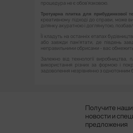
процедура не є обов'язковою.
Тротуарна плитка для прибудинкової те
креативному підході до справи, може в
ділянку акуратною і доглянутою, позбавл
Її кладуть на останніх етапах будівниц
або завжди пам'ятати, де південь зав
неправильними обрисами - вас обмежить 
Залежно від технології виробництва, 
використання різних за формою і покр
задоволення незрівнянно з однотонним б
Получите наши
новости и спе
предложения