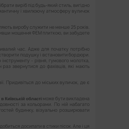
брати виріб під будь-який стиль, вигідно
античну і хвилюючу атмосферу вуличок
оляють виробу служити не менше 25 років.
обивши мощення ФЕМ плиткою, ви забудете
тривалий час. Адже для початку потрібно
, створити подушку і встановити бордюри.
о інструменту - рівня, гумового молотка,
 раз звернутися до фахівців, які мають
ї. Придивіться до міських вуличок, де є
може бути викладена
в Київській області
довності за кольорами. По ній набагато
 гостей будинку, візуально розширювати
адобиться досипати в стики пісок. Але і ця