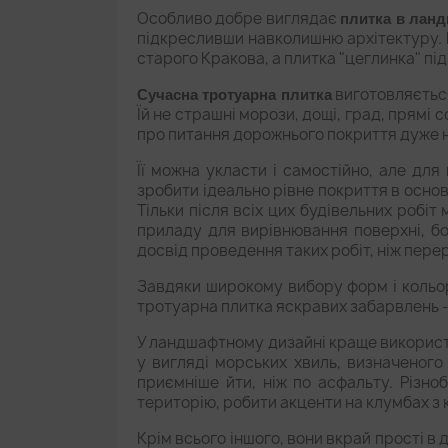
Особливо добре виглядає
плитка в лан
підкресливши навколишню архітектуру.
старого Кракова, а плитка "цеглинка" під
виготовляється
Сучасна тротуарна плитка
Їй не страшні морози, дощі, град, прям
про питання дорожнього покриття дуже 
Її можна укласти і самостійно, але для
зробити ідеально рівне покриття в основ
Тільки після всіх цих будівельних робіт
приладу для вирівнювання поверхні, бо
досвід проведення таких робіт, ніж переро
Завдяки широкому вибору форм і кольорі
тротуарна плитка яскравих забарвлень -
У ландшафтному дизайні краще викорис
у вигляді морських хвиль, визначеного
приємніше йти, ніж по асфальту. Різно
територію, робити акценти на клумбах з 
Крім всього іншого, вони вкрай прості в д