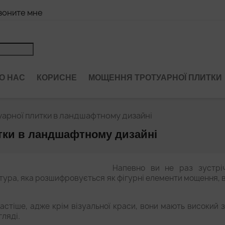
воните мне
О НАС
КОРИСНЕ
МОЩЕННЯ ТРОТУАРНОЇ ПЛИТКИ
уарної плитки в ландшафтному дизайні
тки в ландшафтному дизайні
Напевно ви не раз зустріч
атура, яка розшифровується як фігурні елементи мощення, 
стіше, адже крім візуальної краси, вони мають високий за
гляді.