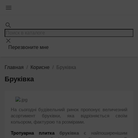

search
clear
Перезвоните мне
Главная
Корисне
Бруківка
Бруківка
На сьогодні будівельний ринок пропонує величезний
асортимент бруківки, яка відрізняється своїм
кольором, фактурою та розмірами.
Тротуарна плитка
бруківка
є найпоширенішим