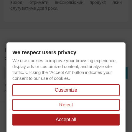
виході отримати високоякісний продукт, який
слугуватиме довгі роки.
Получите наши последние новости и
We respect users privacy
специальные предложения
We use cookies to improve your browsing experience,
display ads or customized content, and analyze site
traffic. Clicking the "Accept All" button indicates your
consent to our use of cookies.
You may unsubscribe at any moment. For that purpose, please find our
Customize
contact info in the legal notice.
Reject
Facebook
Accept all