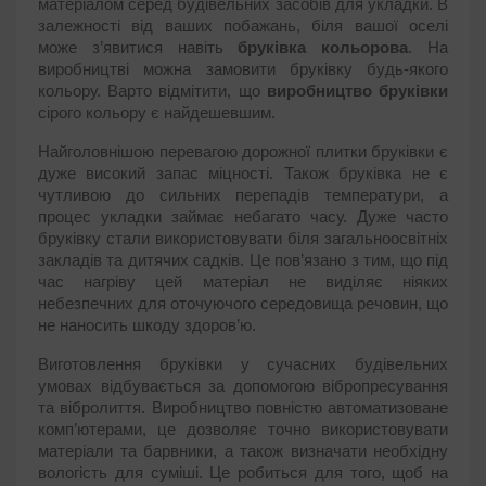
матеріалом серед будівельних засобів для укладки. В
залежності від ваших побажань, біля вашої оселі
може з’явитися навіть
бруківка кольорова
. На
виробництві можна замовити бруківку будь-якого
кольору. Варто відмітити, що
виробництво бруківки
сірого кольору є найдешевшим.
Найголовнішою перевагою дорожної плитки бруківки є
дуже високий запас міцності. Також бруківка не є
чутливою до сильних перепадів температури, а
процес укладки займає небагато часу. Дуже часто
бруківку стали використовувати біля загальноосвітніх
закладів та дитячих садків. Це пов’язано з тим, що під
час нагріву цей матеріал не виділяє ніяких
небезпечних для оточуючого середовища речовин, що
не наносить шкоду здоров’ю.
Виготовлення бруківки у сучасних будівельних
умовах відбувається за допомогою вібропресування
та вібролиття. Виробництво повністю автоматизоване
комп’ютерами, це дозволяє точно використовувати
матеріали та барвники, а також визначати необхідну
вологість для суміші. Це робиться для того, щоб на