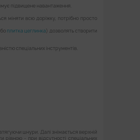
тримує підвищене навантаження.
ься міняти всю доріжку, потрібно просто
бо
плитка цеглинка
) дозволять створити
вністю спеціальних інструментів.
атягуючи шнури. Далі знімається верхній
и рівною - при відсутності спеціальних