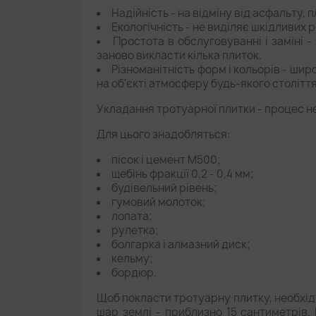
Надійність - на відміну від асфальту,
Екологічність - не виділяє шкідливих 
Простота в обслуговуванні і заміні -
заново викласти кілька плиток.
Різноманітність форм і кольорів - ш
на об'єкті атмосферу будь-якого століття
Укладання тротуарної плитки - процес не
Для цього знадобляться:
пісок і цемент М500;
щебінь фракції 0,2 - 0,4 мм;
будівельний рівень;
гумовий молоток;
лопата;
рулетка;
болгарка і алмазний диск;
кельму;
бордюр.
Щоб покласти тротуарну плитку, необхід
шар землі - приблизно 15 сантиметрів.