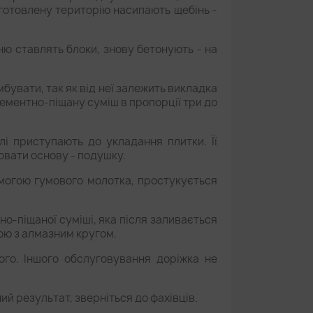
готовлену територію насипають щебінь -
ню ставлять блоки, знову бетонують - на
бувати, так як від неї залежить викладка
 цементно-піщану суміш в пропорції три до
і приступають до укладання плитки. Її
ювати основу - подушку.
омогою гумового молотка, простукується
-піщаної суміші, яка після заливається
кою з алмазним кругом.
ого. Іншого обслуговування доріжка не
ий результат, зверніться до фахівців.