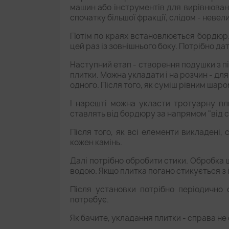
машин або інструментів для вирівнюван
спочатку більшої фракції, слідом - неве
Потім по краях встановлюється бордюр. 
цей раз із зовнішнього боку. Потрібно да
Наступний етап - створення подушки з пі
плитки. Можна укладати і на розчин - для
одного. Після того, як суміш рівним шар
І нарешті можна укласти тротуарну пл
ставлять від бордюру за напрямом "від с
Після того, як всі елементи викладені
кожен камінь.
Далі потрібно обробити стики. Обробка 
водою. Якщо плитка погано стикується з 
Після установки потрібно періодично 
потребує.
Як бачите, укладання плитки - справа не 