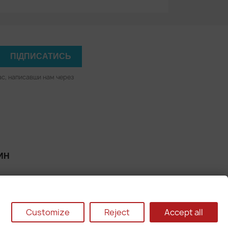
ас, написавши нам через
ИН
Customize
Reject
Accept all
com.ua