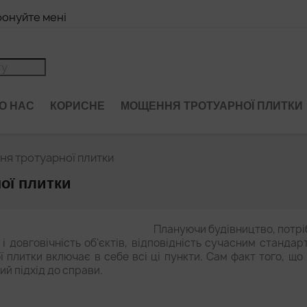
онуйте мені
О НАС
КОРИСНЕ
МОЩЕННЯ ТРОТУАРНОЇ ПЛИТКИ
ня тротуарної плитки
ної плитки
Плануючи будівництво, потрі
ь і довговічність об'єктів, відповідність сучасним стандар
 плитки включає в себе всі ці пункти. Сам факт того, щ
ий підхід до справи.