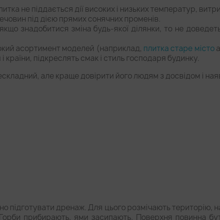
 плитка не піддається дії високих і низьких температур, ви
речовин під дією прямих сонячних променів.
 якщо знадобитися зміна будь-якої ділянки, то не доведет
ирокий асортимент моделей (наприклад,
плитка старе місто
а
 і країни, підкреслять смак і стиль господаря будинку.
складний, але краще довірити його людям з досвідом і ная
но підготувати дренаж. Для цього розмічають територію, н
 Горби прибирають, ями засипають. Поверхня повинна бут