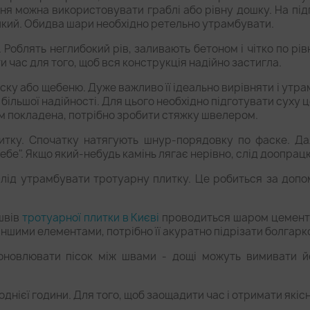
ня можна використовувати граблі або рівну дошку. На під
ликий. Обидва шари необхідно ретельно утрамбувати.
Роблять неглибокий рів, заливають бетоном і чітко по рів
ти час для того, щоб вся конструкція надійно застигла.
ску або щебеню. Дуже важливо її ідеально вирівняти і утрам
 більшої надійності. Для цього необхідно підготувати суху
ом покладена, потрібно зробити стяжку швелером.
итку. Спочатку натягують шнур-порядовку по фаске. Дал
ебе". Якщо який-небудь камінь лягає нерівно, слід доопрац
, слід утрамбувати тротуарну плитку. Це робиться за доп
швів
тротуарної плитки в Києві
проводиться шаром цементно
іншими елементами, потрібно її акуратно підрізати болгар
оновлювати пісок між швами - дощі можуть вимивати й
однієї години. Для того, щоб заощадити час і отримати якісн