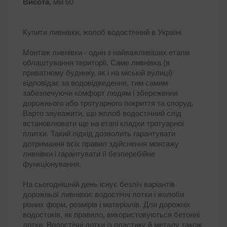
Висота
, мм 60
Купити ливнівки, жолоб водостічний в Україні
Монтаж ливнівки - один з найважливіших етапів
облаштування території. Саме ливнівка (в
приватному будинку, як і на міській вулиці)
відповідає за водовідведення, тим самим
забезпечуючи комфорт людям і збереження
дорожнього або тротуарного покриття та споруд.
Варто зауважити, що жолоб водостічний слід
встановлювати ще на етапі кладки тротуарної
плитки. Такий підхід дозволить гарантувати
дотримання всіх правил здійснення монтажу
ливнівки і гарантувати її безперебійне
функціонування.
На сьогоднішній день існує безліч варіантів
дорожньої ливнівки: водостічні лотки і жолоби
різних форм, розмірів і матеріалів. Для дорожніх
водостоків, як правило, використовуються бетонні
лотки. Водостічні лотки із пластику й металу також