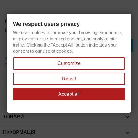
Отримуйте наші останні новини та
We respect users privacy
спеціальні пропозиції
We use cookies to improve your browsing experience,
display ads or customized content, and analyze site
traffic. Clicking the "Accept All" button indicates your
consent to our use of cookies.
Ви зможете скасувати підписку в будь-який час, написавши нам через
Customize
форму зворотнього зв'язку.
Reject
Facebook
Accept all

ТОВАРИ

ІНФОРМАЦІЯ