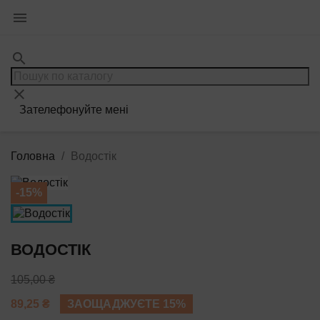

search
clear
Зателефонуйте мені
Головна
Водостік
-15%
ВОДОСТІК
105,00 ₴
89,25 ₴
ЗАОЩАДЖУЄТЕ 15%