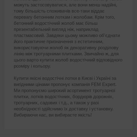
можуть застосовуватися, але вони менш надійні,
тому більшість споживачів все-таки віддає
перевагу бетонним лоткам і жолобам. Крім того,
бетонний водостічний жолоб має більш
презентабельний вигляд ніж, наприклад
пластмасовий. Завдяки цьому можливо об'єднати
його практичне призначення з естетичним,
використовуючи жолоб як декоративну розділову
лінію між тротуарними плитками. Звичайно ж, для
цього варто купити жолоб водостічний відповідного
розміру і кольору.
Купити якісні водостічні лотки в Києві і Україні за
вигідними цінами пропонує компанія FEM Еxpert.
Ми пропонуємо широкий асортимент тротуарної
плитки, лотків водостічних, бордюрів дорожніх,
тротуарних, садових і т.д., а також у разі
необхідності здійснимо їх доставку і установку.
Вибираючи нас, ви вибираєте якість!