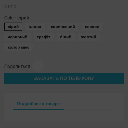
С НДС
Color: сірий
сірий
олива
коричневий
персик
червоний
графіт
білий
жовтий
колор мікс
Поделиться
ЗАКАЗАТЬ ПО ТЕЛЕФОНУ
Подробнее о товаре