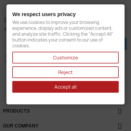
We respect users privacy
Получите наши последние новости и
We use cookies to improve your browsing
специальные предложения
experience, display ads or customized content,
and analyze site traffic. Clicking the "Accept All"
button indicates your consent to our use of
cookies.
You may unsubscribe at any moment. For that purpose, please find our
Customize
contact info in the legal notice.
Reject
Facebook
Accept all

PRODUCTS

OUR COMPANY