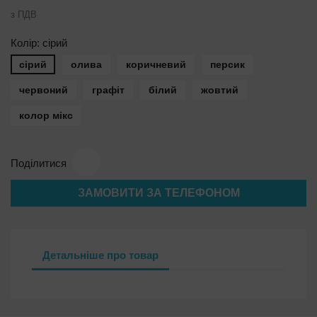
з ПДВ
Колір: сірий
сірий
олива
коричневий
персик
червоний
графіт
білий
жовтий
колор мікс
Поділитися
ЗАМОВИТИ ЗА ТЕЛЕФОНОМ
Детальніше про товар