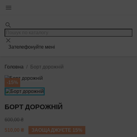

search
clear
Зателефонуйте мені
Головна
Борт дорожній
-15%
БОРТ ДОРОЖНІЙ
600,00 ₴
510,00 ₴
ЗАОЩАДЖУЄТЕ 15%