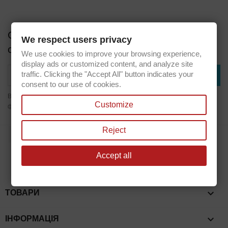
Отримуйте наші останні новини та
We respect users privacy
спеціальні пропозиції
We use cookies to improve your browsing experience,
display ads or customized content, and analyze site
traffic. Clicking the "Accept All" button indicates your
consent to our use of cookies.
Ви зможете скасувати підписку в будь-який час, написавши нам через
Customize
форму зворотнього зв'язку.
Reject
Facebook
Accept all

ТОВАРИ

ІНФОРМАЦІЯ